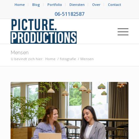
Home
Blog
Portfolio
Diensten
Over
Contact
06-51182587
Mensen
U bevindt zich hier:
Home
/
fotografie
/
Mensen