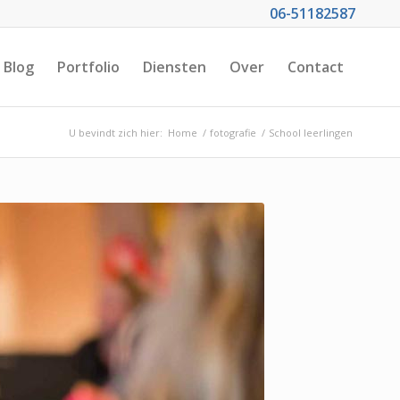
06-51182587
Blog
Portfolio
Diensten
Over
Contact
U bevindt zich hier:
Home
/
fotografie
/
School leerlingen
ure Productions